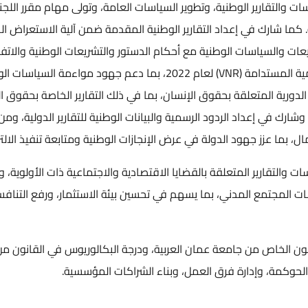
والتقارير الوطنية، وتطوير السياسات العامة، وتولى مهام مقرر اللجن
ات والسياسات الوطنية مع أحكام الدستور والتشريعات الوطنية والاتفاق
إعداد تقرير الاستعراض الوطني الطوعي لأهداف التنمية المستدامة (VNR) ل
ة الدورية المتعلقة بحقوق الإنسان، بما في ذلك التقارير الخاصة بحقوق 
رك في إعداد الردود الرسمية والبيانات الوطنية للتقارير الدولية، ومن أب
ل، بما عزز جهود الدولة في عرض الإنجازات الوطنية ومتابعة تنفيذ الال
 والتقارير المتعلقة بالقضايا الاقتصادية والاجتماعية ذات الأولوية، و
 المجتمع المدني، بما يسهم في تحسين بيئة الاستثمار، ورفع التنافسي
ون الخاص من جامعة عمان العربية، ودرجة البكالوريوس في القانون من 
والحوكمة، وإدارة فرق العمل، وبناء الشراكات المؤسسية.