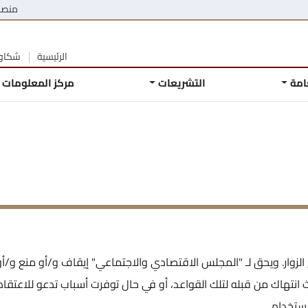
منصة
الرئيسية
شكاوى
عامة
التشريعات
مركز المعلومات
لزوار. ويحق لـ "المجلس الاقتصادي والاجتماعي" إيقاف و/أو منع و/أو
تهاك من قبله لتلك القواعد، أو في حال توفرت أسباب تدعو للاعتقاد 
ستخدام.